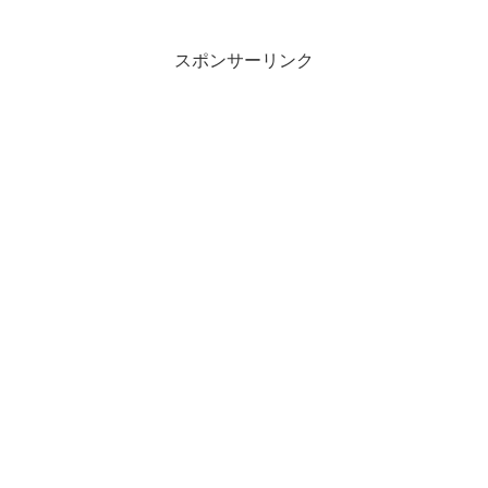
そうです。私は今年も冬季うつ病に絶対
になると思っていました。し...
スポンサーリンク