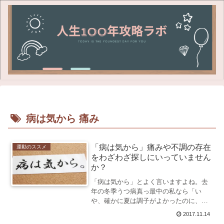
病は気から 痛み
「病は気から」痛みや不調の存在
運動のススメ
をわざわざ探しにいっていません
か？
「病は気から」とよく言いますよね。去
年の冬季うつ病真っ最中の私なら「い
や、確かに夏は調子がよかったのに、ま
た今年も秋が来たら具合が悪くなってい
2017.11.14
る、確実に病気なのだ！」と文句を言い