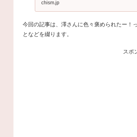
ないも...
chism.jp
今回の記事は、澤さんに色々褒められたー！
となどを綴ります。
スポ