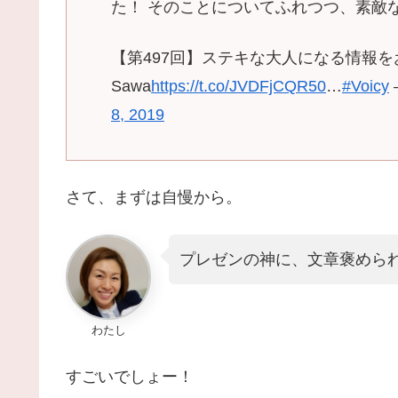
た！ そのことについてふれつつ、素敵
【第497回】ステキな大人になる情報をお届
Sawa
https://t.co/JVDFjCQR50
…
#Voicy
8, 2019
さて、まずは自慢から。
プレゼンの神に、文章褒めら
わたし
すごいでしょー！