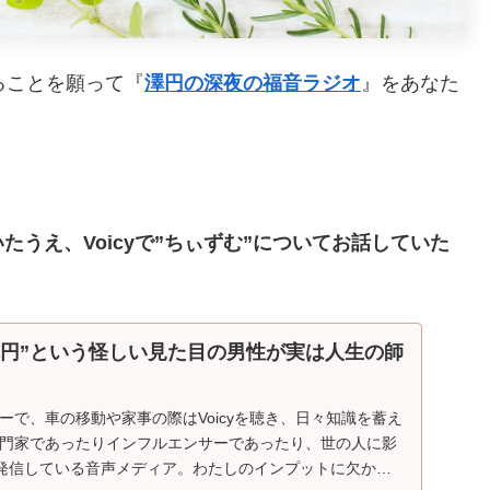
ることを願って『
澤円の深夜の福音ラジオ
』をあなた
ら
うえ、Voicyで”ちぃずむ”についてお話していた
”澤円”という怪しい見た目の男性が実は人生の師
スナーで、車の移動や家事の際はVoicyを聴き、日々知識を蓄え
、専門家であったりインフルエンサーであったり、世の人に影
発信している音声メディア。わたしのインプットに欠かせ