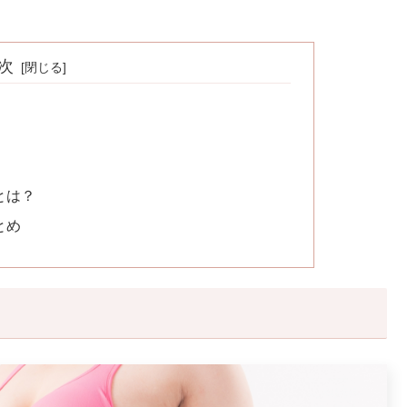
次
とは？
とめ