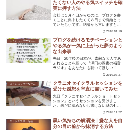
たくない人のやる気スイッチを確
実に押す方法
会社は１月４日からなのに、ブログを書
くことに集中したくて８日まで有給とっ
ていたちぃです。結論から言いますと、
有給を取ってまでお正月休みをのばした
2018.01.10
のに、やる気がまったく起きず、ベッド
に横になりっぱなしで動く気もおきず、
ブログを続けるモチベーションと
ストレスフリーな生き方
結果ブログをガンガン更新...
やる気が一気に上がった夢のよう
な出来事
先日、20年後の日本が、素敵な大人であ
ふれることを願って『澤円の深夜の福音
ラジオ』をあなたにも聴いてほしい！っ
て内容のブログを書き、Twitterで紹介し
2019.08.27
たらなんと！澤さん本人から感謝のコメ
ントを頂いたうえ、Voicyで”ちぃずむ”に
クラニオセイクラルセッションを
ストレスフリーな生き方
ついて...
受けた感想を率直に書いてみた
先日「クラニオセイクラルショートセッ
ション」というセッションを受けまし
た。未だに読めないし書けない謎のセッ
ション。しかしながら、このクラニオセ
2018.11.22
イクラルセッションが私を長年悩ませ
た、不定愁訴の改善に効果があったので
黒い気持ちの解消法｜嫌な人を自
ストレスフリーな生き方
は無いかと思うようになりまし...
分の目の前から抹消する方法