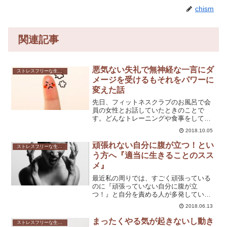
chism
関連記事
悪気ない失礼で無神経な一言にダ
ストレスフリーな生き方
メージを受けるもそれをパワーに
変えた話
先日、フィットネスクラブのお風呂で会
員の女性とお話していたときのことで
す。どんなトレーニングや食事をしてい
るのか？と質問されたので、私のトレー
2018.10.05
ニングや食事方法について簡単に説明し
ました。すると私に対し、トレーニング
頑張れない自分に腹が立つ！とい
ストレスフリーな生き方
方法や食材の選択についてア...
う方へ『適当に生きることのスス
メ』
最近私の周りでは、すごく頑張っている
のに『頑張っていない自分に腹が立
つ！』と自分を責める人が多発していま
す。そんな私もブログを更新しない日が
2018.06.13
続くと『あーーーもう何もかも捨てて息
するのやめたい』と全てを投げ出したく
まったくやる気が起きないし動き
ストレスフリーな生き方
なる時があります。でもよく考...