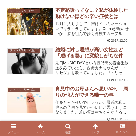
不定愁訴ってなに？私が体験した
ストレスフリーな生き方
動けないほどの辛い症状とは
12月に入りまして、街はイルミネーショ
ンでキラキラしています。Xmasが近いせ
いか、肩を組んで歩く高校生カップルを
良く見かけるようになりました。彼らの
2017.12.05
若さと、恋のために生きているエネルギ
ーを感じて、私も若返った気がしていま
結婚に対し理想が高い女性ほど
ストレスフリーな生き方
す（気のせいだけど...
『虐げる妻』に変貌しがちな件
先日MUSIC DAYという長時間の音楽生放
送をみていたら、西野カナちゃんが『ト
リセツ』を歌っていました。『トリセ
ツ』の中の女の子はとってもキラキラし
2018.07.13
ていて、女性らしい信念を持っていま
す。結婚に対しての理想も高めですよ
育児中のお母さんへ思いやり｜周
ストレスフリーな生き方
ね。わたし、41年生き...
りの他人ができる唯一の事
年をとったせいでしょうか。最近の私は
他人の子供を見てかわいいと思うように
なりました。若い頃は赤ちゃんがうるさ
い存在でしかなく、赤ちゃんを見てかわ
2018.11.05
いい～とかいう人が全く信じられません
でした。自分の子供ですらかわいいと思
クリスマスを一人で過ごす贅沢｜
ストレスフリーな生き方
えないかもしれない…とい...
メニュー
ホーム
検索
トップ
サイドバー
アラフォー世代が自分の時間を持