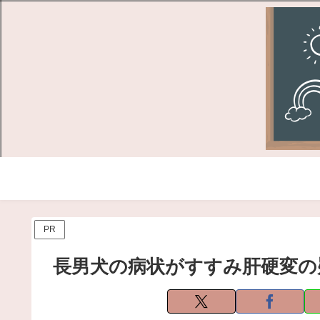
PR
長男犬の病状がすすみ肝硬変の