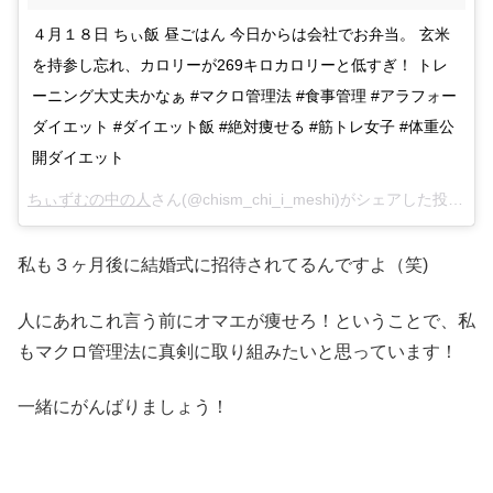
４月１８日 ちぃ飯 昼ごはん 今日からは会社でお弁当。 玄米
を持参し忘れ、カロリーが269キロカロリーと低すぎ！ トレ
ーニング大丈夫かなぁ #マクロ管理法 #食事管理 #アラフォー
ダイエット #ダイエット飯 #絶対痩せる #筋トレ女子 #体重公
開ダイエット
ちぃずむの中の人
さん(@chism_chi_i_meshi)がシェアした投稿 –
2
私も３ヶ月後に結婚式に招待されてるんですよ（笑)
人にあれこれ言う前にオマエが痩せろ！ということで、私
もマクロ管理法に真剣に取り組みたいと思っています！
一緒にがんばりましょう！