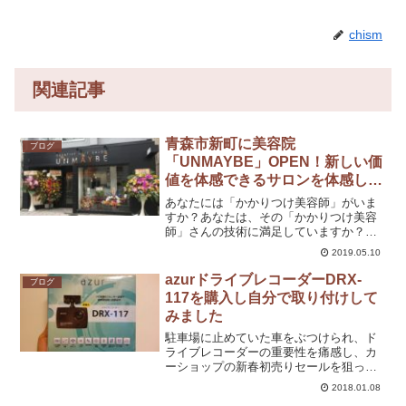
chism
関連記事
青森市新町に美容院
ブログ
「UNMAYBE」OPEN！新しい価
値を体感できるサロンを体感して
きました！
あなたには「かかりつけ美容師」がいま
すか？あなたは、その「かかりつけ美容
師」さんの技術に満足していますか？わ
たしはよく「ねぇねぇ、ちぃちゃんはど
2019.05.10
この美容院に通ってるの？」って聞かれ
ます。あなたの周りにも、常に美容院を
azurドライブレコーダーDRX-
ブログ
探している人っていません...
117を購入し自分で取り付けして
みました
駐車場に止めていた車をぶつけられ、ド
ライブレコーダーの重要性を痛感し、カ
ーショップの新春初売りセールを狙って
いた夫婦の嫁の方でありこのブログの管
2018.01.08
理人である「ちぃ」です。あけましてお