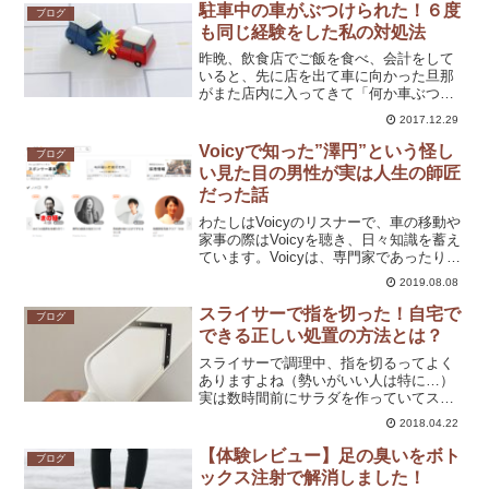
めでとうございます！新春初売りセール
駐車中の車がぶつけられた！６度
ブログ
のチラシをあちこち見まし...
も同じ経験をした私の対処法
昨晩、飲食店でご飯を食べ、会計をして
いると、先に店を出て車に向かった旦那
がまた店内に入ってきて「何か車ぶつけ
られたって言われたんだけど」と言って
2017.12.29
きました。はぁ？なんじゃお前はガキの
使いか！と思いながら（もちろん思った
Voicyで知った”澤円”という怪し
ブログ
だけだよぉ口には出してな...
い見た目の男性が実は人生の師匠
だった話
わたしはVoicyのリスナーで、車の移動や
家事の際はVoicyを聴き、日々知識を蓄え
ています。Voicyは、専門家であったりイ
ンフルエンサーであったり、世の人に影
2019.08.08
響を与えている方々が発信している音声
メディア。わたしのインプットに欠かせ
スライサーで指を切った！自宅で
ブログ
ないも...
できる正しい処置の方法とは？
スライサーで調理中、指を切るってよく
ありますよね（勢いがいい人は特に…）
実は数時間前にサラダを作っていてスラ
イサーで指を切った私。いろんな条件が
2018.04.22
見事に重なり、指を切ったというよりは
『えぐれた』状態です。結局は救急病院
【体験レビュー】足の臭いをボト
ブログ
へ行くことを選び、来て正...
ックス注射で解消しました！